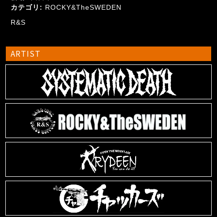
カテゴリ:
ROCKY&TheSWEDEN
R&S
ARTIST