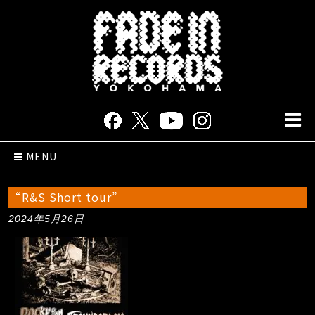
MENU
“R&S Short tour”
2024年5月26日