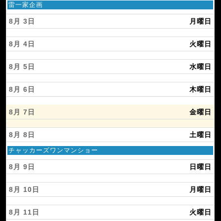
日
雷一家企画
曜
日,
8月 3
月曜日
8
月
8月 4
火曜日
2
n
d
8月 5
水曜日
2
0
2
8月 6
木曜日
6
8月 7
金曜日
8月 8
土曜日
土
チャッカーズワンマンショー
曜
日,
8月 9
日曜日
8
月
8月 10
月曜日
8
t
h
8月 11
火曜日
2