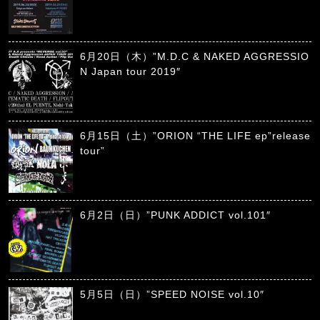
6月20日（木）”M.D.C & NAKED AGGRESSIO
N Japan tour 2019″
6月15日（土）”ORION “THE LIFE ep”release
tour”
6月2日（日）”PUNK ADDICT vol.101″
5月5日（日）”SPEED NOISE vol.10″