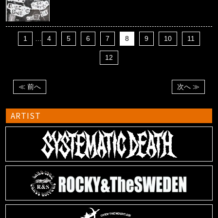
1
…
4
5
6
7
8
9
10
11
12
≪ 前へ
次へ ≫
ARTIST