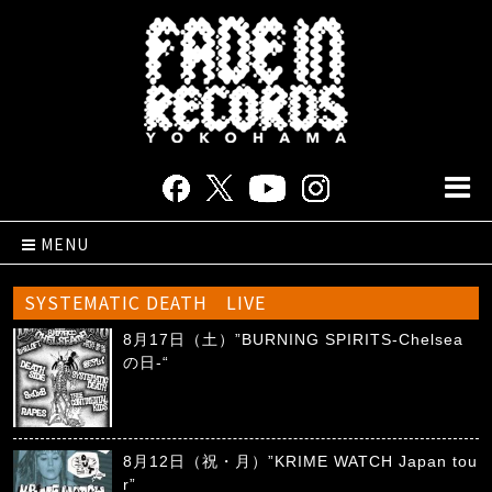
MENU
SYSTEMATIC DEATH LIVE
8月17日（土）”BURNING SPIRITS-Chelsea
の日-“
8月12日（祝・月）”KRIME WATCH Japan tou
r”