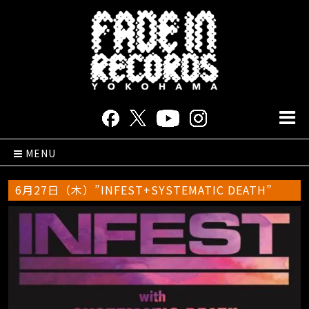
MENU
6月27日（木）”INFEST+SYSTEMATIC DEATH”