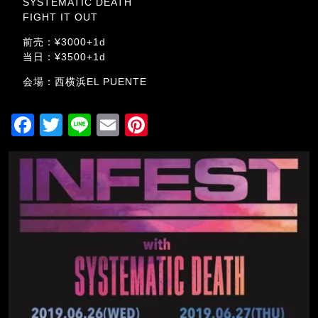
SYSTEMATIC DEATH
FIGHT IT OUT
前売：¥3000+1d
当日：¥3500+1d
会場：西横浜EL PUENTE
F
T
Li
E
Pi
a
wi
n
m
nt
c
tt
e
ai
er
e
er
l
e
b
st
o
o
k