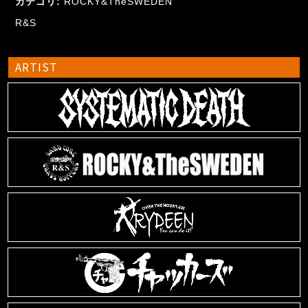
カテゴリ:
ROCKY&TheSWEDEN
R&S
ARTIST