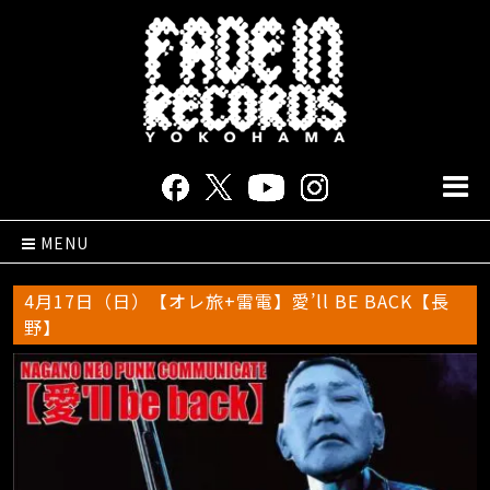
MENU
4月17日（日）【オレ旅+雷電】愛’ll BE BACK【長
野】