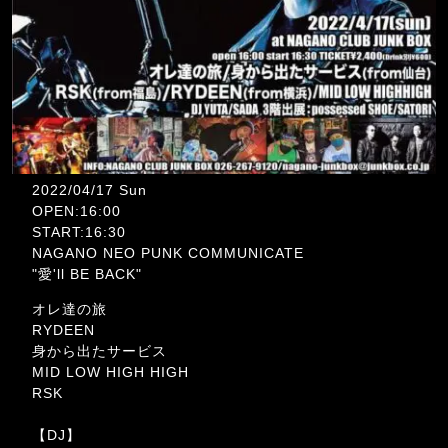
2022/04/17 Sun
OPEN:16:00
START:16:30
NAGANO NEO PUNK COMMUNICATE
"愛'll BE BACK"
オレ達の旅
RYDEEN
身から出たサービス
MID LOW HIGH HIGH
RSK
【DJ】