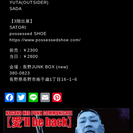
YUTA(OUTSIDER)
SADA
【3階出展】
SATORI
possessed SHOE
https://www.possessedshoe.com/
前売：￥2300
当日：￥2800
会場：長野JUNK BOX (new)
380-0823
長野県長野市南千歳1丁目16−1−6
F
T
Li
E
Pi
a
wi
n
m
nt
c
tt
e
ai
er
e
er
l
e