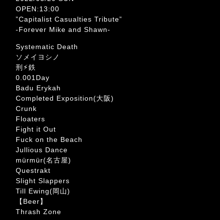
OPEN:13:00
”Capitalist Casualties Tribute”
-Forever Mike and Shawn-
Systematic Death
ソメイヨシノ
刑⚡︎鉄
0.001Day
Badu Erykah
Completed Exposition(大阪)
Crunk
Floaters
Fight it Out
Fuck on the Beach
Jullious Dance
mürmür(名古屋)
Questrakt
Slight Slappers
Till Ewing(岡山)
【Beer】
Thrash Zone