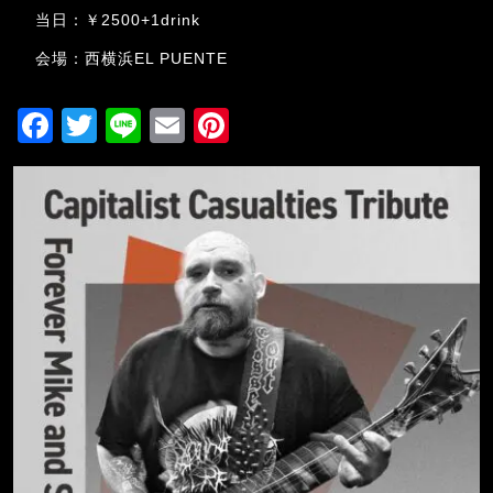
当日：￥2500+1drink
会場：西横浜EL PUENTE
F
T
Li
E
Pi
a
wi
n
m
nt
c
tt
e
ai
er
e
er
l
e
b
st
o
o
k