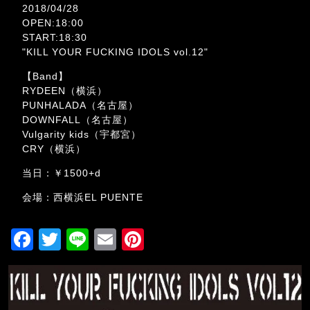
2018/04/28
OPEN:18:00
START:18:30
"KILL YOUR FUCKING IDOLS vol.12"
【Band】
RYDEEN（横浜）
PUNHALADA（名古屋）
DOWNFALL（名古屋）
Vulgarity kids（宇都宮）
CRY（横浜）
当日：￥1500+d
会場：西横浜EL PUENTE
F
T
Li
E
Pi
a
wi
n
m
nt
c
tt
e
ai
er
e
er
l
e