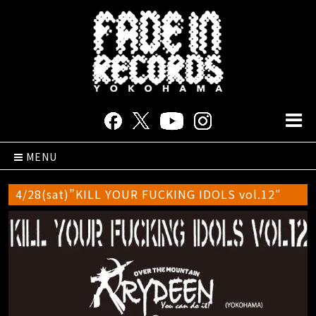
MENU
4/28(sat)”KILL YOUR FUCKING IDOLS vol.12″