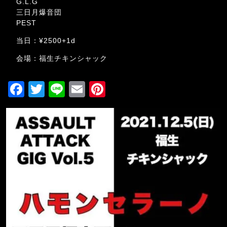
G.L.G
三日月爆音団
PEST
当日：¥2500+1d
会場：福生チキンシャック
F
T
Li
E
Pi
a
wi
n
m
nt
c
tt
e
ai
er
e
er
l
e
b
st
o
o
k