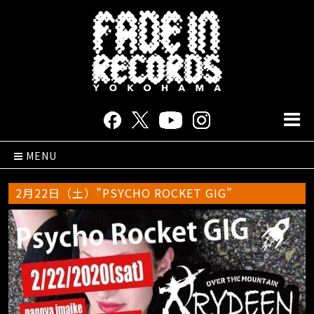
MENU
2月22日（土）”PSYCHO ROCKET GIG”