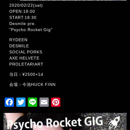
2020/02/22(sat)
OPEN:18:00
START:18:30
Desmile pre.
"Psycho Rocket Gig"
RYDEEN
DESMILE
SOCIAL PORKS
AXE HELVETE
PROLETARIART
当日：¥2500+1d
会場：今池HUCK FINN
F
T
Li
E
Pi
a
wi
n
m
nt
c
tt
e
ai
er