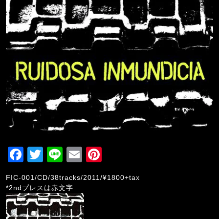
F
T
Li
E
Pi
a
wi
n
m
nt
FIC-001/CD/38tracks/2011/¥1800+tax
c
tt
e
ai
er
*2ndプレスは赤文字
e
er
l
e
b
st