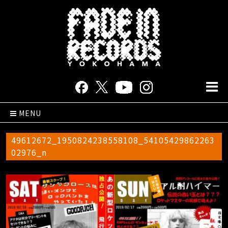
MENU
49612672_1950824238558108_54105429862263
02976_n