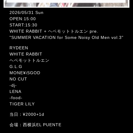
2026/05/31 Sun
OPEN:15:00
START:15:30
WHITE RABBIT + ヘベモットトルエン pre.
"SUMMER VACATION for Some Noisy Old Men vol.3"
RYDEEN
WHITE RABBIT
ヘベモットトルエン
G.L.G
MONE¥iSGOD
NO CUT
-dj-
LENA
-food-
TIGER LILY
当日：¥2000+1d
会場：西横浜EL PUENTE