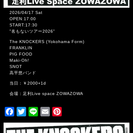
2026/04/17 Sat
OPEN:17:00
START:17:30
"名もないツアー2026"
The KNOCKERS (Yokohama Form)
FRANKLIN
PIG FOOD
Maki-Oh!
SNOT
高平悠バンド
当日：￥2000+1d
会場：足利Live space ZOWAZOWA
F
T
Li
E
Pi
a
wi
n
m
nt
c
tt
e
ai
er