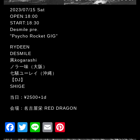
2023/07/15 Sat
OPEN:18:00
START:18:30
Desmile pre.
"Psycho Rocket GIG"
RYDEEN
DESMILE
凩kogarashi
ノラ一味（大阪）
七騒ユーレイ（沖縄）
【DJ】
SHIGE
当日：¥2500+1d
会場：名古屋栄 RED DRAGON
F
T
Li
E
Pi
a
wi
n
m
nt