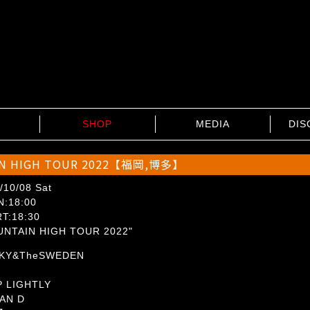
SHOP
MEDIA
DIS
 HIGH TOUR 2022【福岡,博多】
/10/08 Sat
:18:00
T:18:30
UNTAIN HIGH TOUR 2022"
KY&TheSWEDEN
P LIGHTLY
AN D