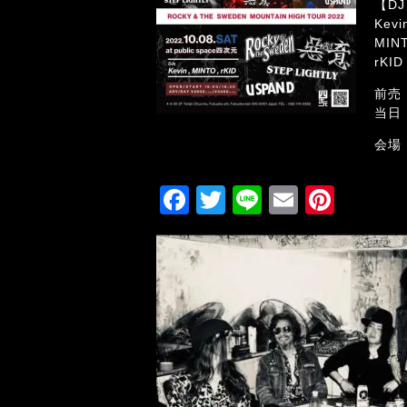
【D
Kevi
MIN
rKID
前売：
当日：
会場
F
T
Li
E
Pi
a
wi
n
m
nt
c
tt
e
ai
er
e
er
l
e
b
st
o
o
k