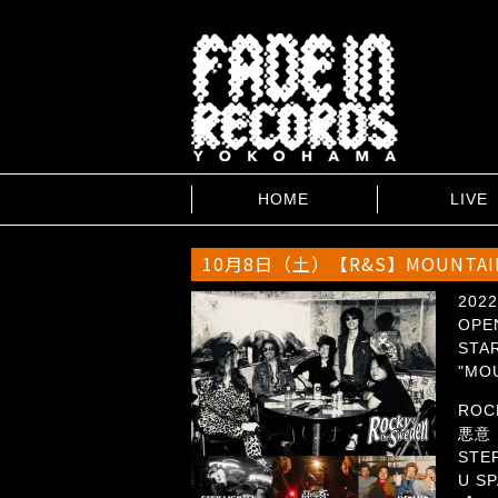
HOME
LIVE
10月8日（土）【R&S】MOUNTAIN
2022
OPEN
STAR
"MO
ROC
悪意
STE
U SP